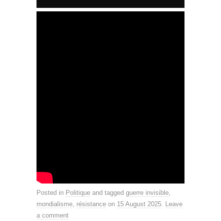
Posted in
Politique
and tagged
guerre invisible
,
mondialisme
,
résistance
on
15 August 2025
.
Leave
a comment