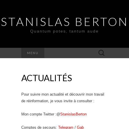
STANISLAS BERTON
Quantum potes, tantum aude
Search
MENU
for:
ACTUALITÉS
Pour suivre mon actualité et découvrir mon travail
de réinformation, je vous invite à consulter :
Mon compte Twitter :@
StanislasBerton
Comptes de secours:
Telegram
/
Gab