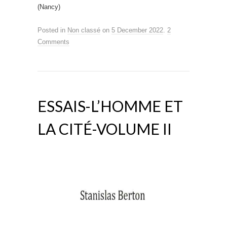
(Nancy)
Posted in
Non classé
on
5 December 2022
.
2
Comments
ESSAIS-L’HOMME ET
LA CITÉ-VOLUME II