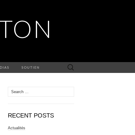
RTON
Search
DIAS
SOUTIEN
for:
Search
for:
RECENT POSTS
Actualités