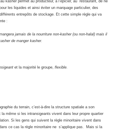
u kasher permet au producteur, à l’épicier, au restaurant, de ne
our les liquides et ainsi éviter un marquage particulier, des
différents entrepôts de stockage. Et cette simple règle qui va
nte :
angera jamais de la nourriture non-kasher (ou non-halal) mais il
kasher de manger kasher.
ansigeant
et la majorité le groupe,
flexible.
aphie du terrain, c’est-à-dire la structure spatiale a son
 la même si les intransigeants vivent dans leur propre quartier
ation. Si les gens qui suivent la règle minoritaire vivent dans
ans ce cas la règle minoritaire ne s’applique pas. Mais si la