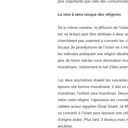
plus importante que celle des consommateu
La voie à sens unique des religions
De la même manière, la diffusion de l’islam
est né là-bas) peut être attribuée à deux 
cherchèrent pas vraiment à convertir les 
fiscaux (le prosélytisme de l’Islam ne s’int
les individus pratiquant une religion abra
plus de treize siècles sous domination mu
musulmans, notamment le fait d’être exemp
Les deux asymétries étaient les suivantes
épouse une femme musulmane, il doit se con
musulman, l’enfant sera musulman. Deuxi
selon cette religion, l’apostasie est consi
célèbre acteur égyptien Omar Sharif, né Mik
se convertit à l’islam pour épouser une c
d’origine arabe. Plus tard, il divorça mais 
ancêtres.