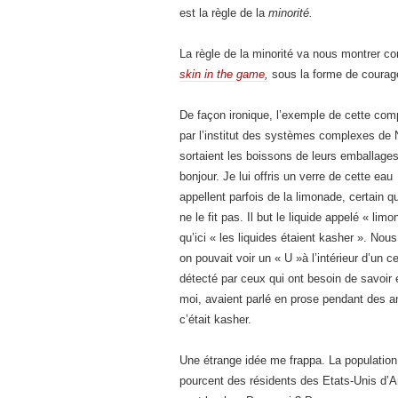
est la règle de la
minorité.
La règle de la minorité va nous montrer c
skin in the game,
sous la forme de courage,
De façon ironique, l’exemple de cette comp
par l’institut des systèmes complexes de N
sortaient les boissons de leurs emballage
bonjour. Je lui offris un verre de cette ea
appellent parfois de la limonade, certain qu
ne le fit pas. Il but le liquide appelé « l
qu’ici « les liquides étaient kasher ». Nou
on pouvait voir un « U »à l’intérieur d’un 
détecté par ceux qui ont besoin de savoir 
moi, avaient parlé en prose pendant des a
c’était kasher.
Une étrange idée me frappa. La population
pourcent des résidents des Etats-Unis d’A