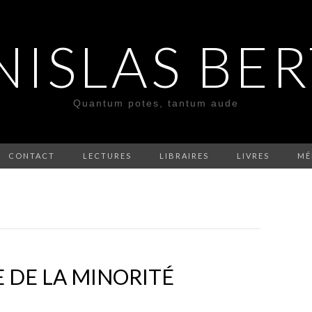
NISLAS BE
Quantum potes, tantum aude
CONTACT
LECTURES
LIBRAIRES
LIVRES
MÉ
E DE LA MINORITÉ