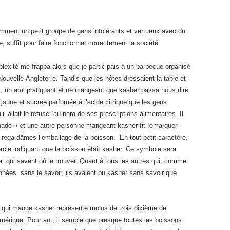
omment un petit groupe de gens intolérants et vertueux avec du
 suffit pour faire fonctionner correctement la société.
lexité me frappa alors que je participais à un barbecue organisé
ouvelle-Angleterre. Tandis que les hôtes dressaient la table et
s, un ami pratiquant et ne mangeant que kasher passa nous dire
u jaune et sucrée parfumée à l’acide citrique que les gens
’il allait le refuser au nom de ses prescriptions alimentaires. Il
imonade » et une autre personne mangeant kasher fit remarquer
s regardâmes l’emballage de la boisson. En tout petit caractère,
cercle indiquant que la boisson était kasher. Ce symbole sera
et qui savent où le trouver. Quant à tous les autres qui, comme
nnées sans le savoir, ils avaient bu kasher sans savoir que
 qui mange kasher représente moins de trois dixième de
mérique. Pourtant, il semble que presque toutes les boissons