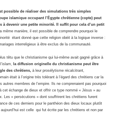
st possible de réaliser des simulations très simples
oupe islamique occupant l’Égypte chrétienne (copte) peut
à devenir une petite minorité. Il suffit pour cela d’un petit
a même manière, il est possible de comprendre pourquoi le
orité étant donné que cette religion obéit à la logique inverse :
 mariages interreligieux à être exclus de la communauté.
e plus têtu que le christianisme qui lui-même avait gagné grâce à
 l’islam,
la diffusion originelle du christianisme peut être
gle des chrétiens,
à leur prosélytisme récalcitrant,
ain était à l’origine très tolérant à l’égard des chrétiens car la
 les autres membres de l’empire. Ils ne comprenaient pas pourquoi
à cet échange de dieux et offrir ce type nommé « Jésus » au
 Les « persécutions » dont souffrirent les chrétiens furent
érance de ces derniers pour le panthéon des dieux locaux plutôt
 aujourd’hui est celle qui fut écrite par les chrétiens et non par