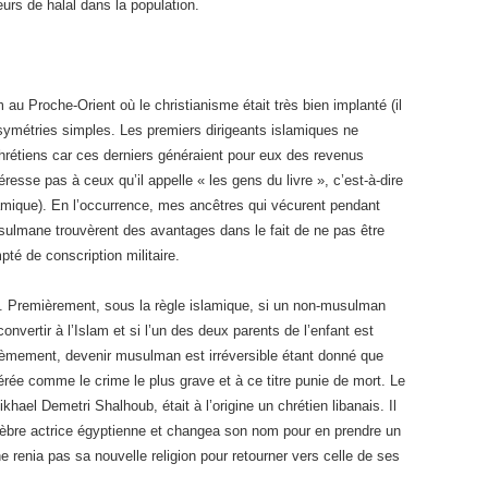
rs de halal dans la population.
 au Proche-Orient où le christianisme était très bien implanté (il
asymétries simples. Les premiers dirigeants islamiques ne
chrétiens car ces derniers généraient pour eux des revenus
éresse pas à ceux qu’il appelle « les gens du livre », c’est-à-dire
hamique). En l’occurrence, mes ancêtres qui vécurent pendant
sulmane trouvèrent des avantages dans le fait de ne pas être
té de conscription militaire.
. Premièrement, sous la règle islamique, si un non-musulman
vertir à l’Islam et si l’un des deux parents de l’enfant est
èmement, devenir musulman est irréversible étant donné que
dérée comme le crime le plus grave et à ce titre punie de mort. Le
hael Demetri Shalhoub, était à l’origine un chrétien libanais. Il
élèbre actrice égyptienne et changea son nom pour en prendre un
ne renia pas sa nouvelle religion pour retourner vers celle de ses