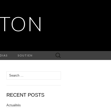
RTON
Search
DIAS
SOUTIEN
for:
Search
for:
RECENT POSTS
Actualités