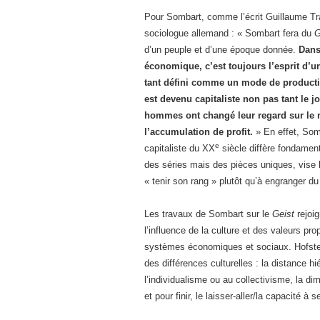
Pour Sombart, comme l’écrit Guillaume Tra
sociologue allemand : « Sombart fera du
G
d’un peuple et d’une époque donnée.
Dans
économique, c’est toujours l’esprit d’un
tant défini comme un mode de product
est devenu capitaliste non pas tant le 
hommes ont changé leur regard sur le 
l’accumulation de profit.
» En effet, Somb
e
capitaliste du XX
siècle diffère fondament
des séries mais des pièces uniques, vise la
« tenir son rang » plutôt qu’à engranger du 
Les travaux de Sombart sur le
Geist
rejoi
l’influence de la culture et des valeurs pro
systèmes économiques et sociaux. Hofstede
des différences culturelles : la distance hi
l’individualisme ou au collectivisme, la di
et pour finir, le laisser-aller/la capacité à s