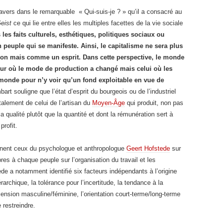
vers dans le remarquable « Qui-suis-je ? » qu’il a consacré au
eist
ce
qui lie entre elles les multiples facettes de la vie sociale
 les faits culturels, esthétiques, politiques sociaux ou
 peuple qui se manifeste. Ainsi, le capitalisme ne sera plus
ion mais comme un esprit.
Dans cette perspective, le monde
jour où le mode de production a changé mais celui où les
monde pour n’y voir qu’un fond exploitable en vue de
art souligne que l’état d’esprit du bourgeois ou de l’industriel
alement de celui de l’artisan du
Moyen-Âge
qui produit, non pas
 qualité plutôt que la quantité et dont la rémunération sert à
profit.
gnent ceux du psychologue et anthropologue
Geert Hofstede
sur
pres à chaque peuple sur l’organisation du travail et les
 a notamment identifié six facteurs indépendants à l’origine
érarchique, la tolérance pour l’incertitude, la tendance à la
mension masculine/féminine, l’orientation court-terme/long-terme
e restreindre.