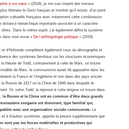
 lettre à ma sœur
» (2018), je me suis inspiré des travaux
lus littéraire le
Geist
français et montrer qu’il existe, d’un point
eption culturelle française avec notamment cette combinaison
de distance hiérarchique importante associée à un caractère
s élites. Dans le même esprit, j’ai également défini le système
çais dans mon essai «
De l’anthropologie politique
» (2019).
t et d’Hofstede complètent également ceux du démographe et
nfluence des systèmes familiaux sur les structures économiques
ue la théorie de Todd, contrairement à celle de Marx, se trouve
le modèle de Marx, le communisme aurait dû apparaître dans les
’étaient la France et l’Angleterre et non dans des pays encore
 la Russie de 1917 ou la Chine de 1949 dans lesquels le
istant. Or, selon Todd, la réponse à cette énigme se trouve dans
t,
la Russie et la Chine ont en commun d’être deux grands
munautaire exogame est dominant, type familial qui,
patible avec une organisation sociale communiste.
La
ys et à d’autres systèmes, apporte la preuve supplémentaire que
ne sont pas les forces matérielles et productives qui