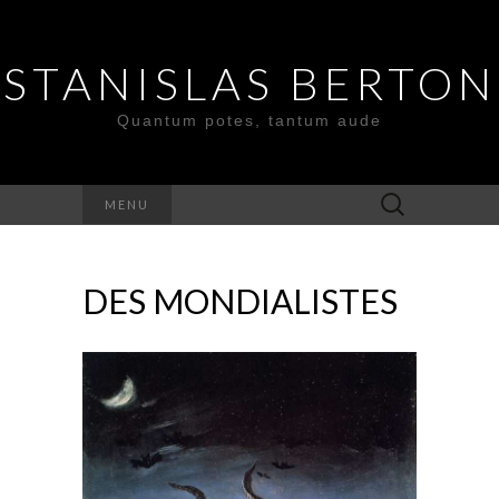
STANISLAS BERTON
Quantum potes, tantum aude
Search
MENU
for:
DES MONDIALISTES