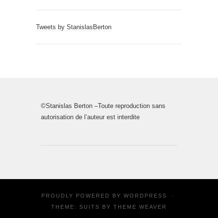
Tweets by StanislasBerton
©Stanislas Berton –Toute reproduction sans
autorisation de l’auteur est interdite
PROUDLY POWERED BY
WORDPRESS
·
THEME: SUITS BY
THEME WEAVER