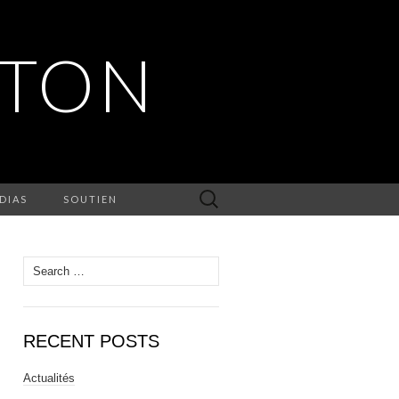
RTON
Search
DIAS
SOUTIEN
for:
Search
for:
RECENT POSTS
Actualités