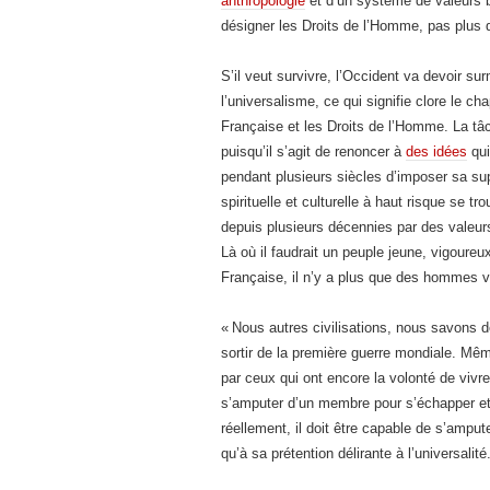
anthropologie
et d’un système de valeurs b
désigner les Droits de l’Homme, pas plus q
S’il veut survivre, l’Occident va devoir 
l’universalisme, ce qui signifie clore le ch
Française et les Droits de l’Homme. La tâc
puisqu’il s’agit de renoncer à
des idées
qui
pendant plusieurs siècles d’imposer sa su
spirituelle et culturelle à haut risque se t
depuis plusieurs décennies par des valeurs
Là où il faudrait un peuple jeune, vigoureux 
Française, il n’y a plus que des hommes v
« Nous autres civilisations, nous savons 
sortir de la première guerre mondiale. Mêm
par ceux qui ont encore la volonté de vivr
s’amputer d’un membre pour s’échapper et s
réellement, il doit être capable de s’amput
qu’à sa prétention délirante à l’universalité