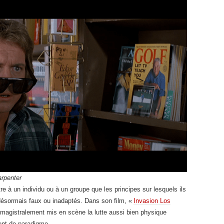
rpenter
tre à un individu ou à un groupe que les principes sur lesquels ils
ésormais faux ou ­inadaptés. Dans son film, «
Invasion Los
a magistralement mis en scène la lutte aussi bien physique
ent de paradigme.