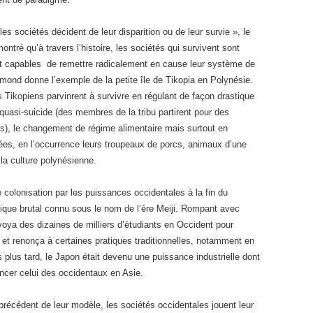
s sociétés décident de leur disparition ou de leur survie », le
tré qu’à travers l’histoire, les sociétés qui survivent sont
ont capables de remettre radicalement en cause leur système de
amond donne l’exemple de la petite île de Tikopia en Polynésie.
 Tikopiens parvinrent à survivre en régulant de façon drastique
le quasi-suicide (des membres de la tribu partirent pour des
as), le changement de régime alimentaire mais surtout en
crées, en l’occurrence leurs troupeaux de porcs, animaux d’une
a culture polynésienne.
colonisation par les puissances occidentales à la fin du
ique brutal connu sous le nom de l’ère Meiji. Rompant avec
voya des dizaines de milliers d’étudiants en Occident pour
et renonça à certaines pratiques traditionnelles, notamment en
plus tard, le Japon était devenu une puissance industrielle dont
ncer celui des occidentaux en Asie.
précédent de leur modèle, les sociétés occidentales jouent leur