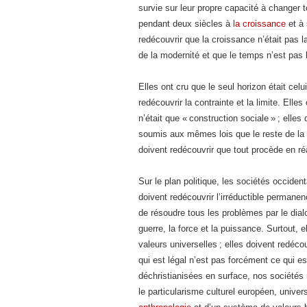
survie sur leur propre capacité à changer
pendant deux siècles à
la croissance
et à 
redécouvrir que la croissance n’était pas la
de la modernité et que le temps n’est pas l
Elles ont cru que le seul horizon était celu
redécouvrir la contrainte et la limite. Ell
n’était que « construction sociale » ; ell
soumis aux mêmes lois que le reste de la N
doivent redécouvrir que tout procède en réal
Sur le plan politique, les sociétés occidenta
doivent redécouvrir l’irréductible permane
de résoudre tous les problèmes par le dialo
guerre, la force et la puissance. Surtout, 
valeurs universelles ; elles doivent redécou
qui est légal n’est pas forcément ce qui e
déchristianisées en surface, nos sociétés
le particularisme culturel européen, univers