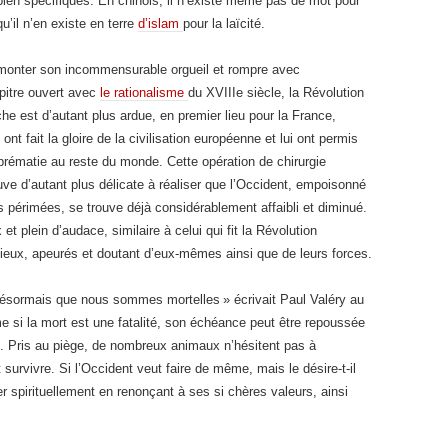
ien spécifiques. En chinois, il n’existe même pas de mot pour
u’il n’en existe en terre
d’islam
pour la laïcité.
surmonter son incommensurable orgueil et rompre avec
apitre ouvert avec
le rationalisme
du XVIIIe siècle, la Révolution
he est d’autant plus ardue, en premier lieu pour la France,
 ont fait la gloire de la civilisation européenne et lui ont permis
prématie au reste du monde. Cette opération de chirurgie
rouve d’autant plus délicate à réaliser que l’Occident, empoisonné
 périmées, se trouve déjà considérablement affaibli et diminué.
et plein d’audace, similaire à celui qui fit la Révolution
ieux, apeurés et doutant d’eux-mêmes ainsi que de leurs forces.
désormais que nous sommes mortelles » écrivait Paul Valéry au
e si la mort est une fatalité, son échéance peut être repoussée
e. Pris au piège, de nombreux animaux n’hésitent pas à
urvivre. Si l’Occident veut faire de même, mais le désire-t-il
er spirituellement en renonçant à ses si chères valeurs, ainsi
.