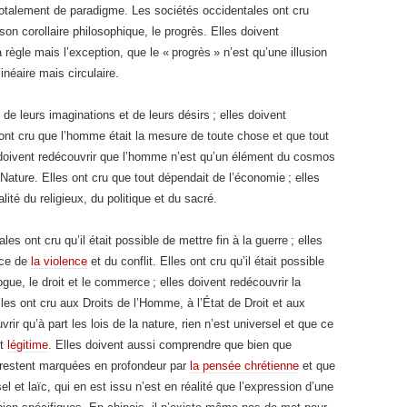
 totalement de paradigme. Les sociétés occidentales ont cru
son corollaire philosophique, le progrès. Elles doivent
 règle mais l’exception, que le « progrès » n’est qu’une illusion
inéaire mais circulaire.
i de leurs imaginations et de leurs désirs ; elles doivent
es ont cru que l’homme était la mesure de toute chose et que tout
es doivent redécouvrir que l’homme n’est qu’un élément du cosmos
ature. Elles ont cru que tout dépendait de l’économie ; elles
ité du religieux, du politique et du sacré.
les ont cru qu’il était possible de mettre fin à la guerre ; elles
nce de
la violence
et du conflit. Elles ont cru qu’il était possible
gue, le droit et le commerce ; elles doivent redécouvrir la
elles ont cru aux Droits de l’Homme, à l’État de Droit et aux
vrir qu’à part les lois de la nature, rien n’est universel et que ce
st
légitime
. Elles doivent aussi comprendre que bien que
 restent marquées en profondeur par
la pensée chrétienne
et que
el et laïc, qui en est issu n’est en réalité que l’expression d’une