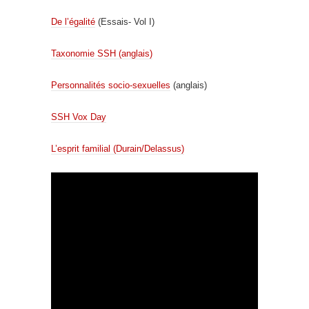
De l’égalité
(Essais- Vol I)
Taxonomie SSH (anglais)
Personnalités socio-sexuelles
(anglais)
SSH Vox Day
L’esprit familial (Durain/Delassus)