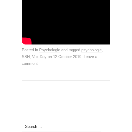
Posted in
Psychologie
and tagged
psychologie
,
SSH
,
Vox Day
on
12 October 2019
.
Leave a
comment
Search
for: