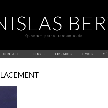
NISLAS BE
Quantum potes, tantum aude
CONTACT
LECTURES
LIBRAIRES
LIVRES
MÉ
PLACEMENT