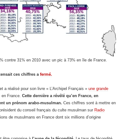
9% contre 31% en 2010 avec un pic à 73% en île de France.
ensait ces chiffres a
fermé.
t a réalisé pour son livre « L’Archipel Français »
une grande
s en France.
Cette dernière a révélé qu’en France, en
ent un prénom arabo-musulman.
Ces chiffres sont à mettre en
 président du conseil français du culte musulman sur
Radio
ions de musulmans en France dont six millions d’origine
t être comprise à
l’aune de la fécondité
. Le taux de fécondité