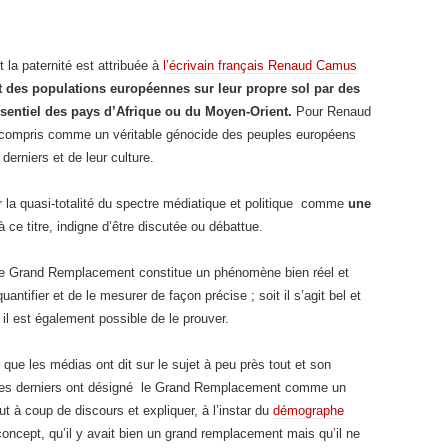
la paternité est attribuée à
l’écrivain français Renaud Camus
des populations européennes sur leur propre sol par des
ssentiel des pays d’Afrique ou du Moyen-Orient.
Pour Renaud
compris comme un véritable génocide des peuples européens
 derniers et de leur culture.
la quasi-totalité du spectre médiatique et politique comme
une
à ce titre, indigne d’être discutée ou débattue.
t le Grand Remplacement constitue un phénomène bien réel et
quantifier et de le mesurer de façon précise ; soit il s’agit bel et
il est également possible de le prouver.
er que les médias ont dit sur le sujet à peu près tout et son
, ces derniers ont désigné le Grand Remplacement comme un
t à coup de discours et expliquer, à l’instar du
démographe
ncept, qu’il y avait bien un grand remplacement mais qu’il ne