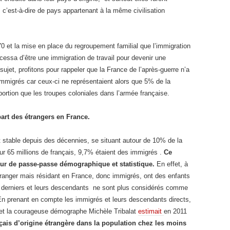
 c’est-à-dire de pays appartenant à la même civilisation
70 et la mise en place du regroupement familial que l’immigration
cessa d’être une immigration de travail pour devenir une
jet, profitons pour rappeler que la France de l’après-guerre n’a
 immigrés car ceux-ci ne représentaient alors que 5% de la
ortion que les troupes coloniales dans l’armée française.
art des étrangers en France.
t stable depuis des décennies, se situant autour de 10% de la
sur 65 millions de français, 9,7% étaient des immigrés .
Ce
tour de passe-passe démographique et statistique.
En effet, à
tranger mais résidant en France, donc immigrés, ont des enfants
ces derniers et leurs descendants ne sont plus considérés comme
 prenant en compte les immigrés et leurs descendants directs,
n et la courageuse démographe Michèle Tribalat
estimait
en 2011
nçais d’origine étrangère dans la population chez les moins