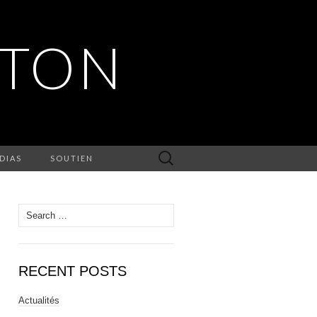
RTON
Search
DIAS
SOUTIEN
for:
Search
for:
RECENT POSTS
Actualités