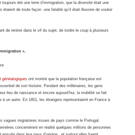
it toujours été une terre d’immigration, que la diversité était une
aient de toute façon une fatalité qu’il était illusoire de vouloir
ant de rentrer dans le vif du sujet, de tordre le coup à plusieurs
immigration ».
se.
t généalogiques
ont montré que la population française est
ssentiel de son histoire. Pendant des millénaires, les gens
eur lieu de naissance et encore aujourd’hui, la mobilité se fait
he à un autre. En 1851, les étrangers représentaient en France à
s vagues migratoires issues de pays comme le Portugal,
dernières concernèrent en réalité quelques millions de personnes
 ensuite dans leur pays d’origine, et surtout elles furent