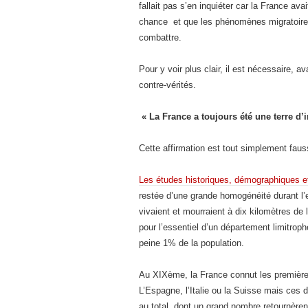
fallait pas s’en inquiéter car la France ava
chance et que les phénomènes migratoires ét
combattre.
Pour y voir plus clair, il est nécessaire, av
contre-vérités.
« La France a toujours été une terre d’
Cette affirmation est tout simplement faus
Les études historiques, démographiques e
restée d’une grande homogénéité durant l’e
vivaient et mourraient à dix kilomètres de l
pour l’essentiel d’un département limitrop
peine 1% de la population.
Au XIXème, la France connut les première
L’Espagne, l’Italie ou la Suisse mais ces 
au total, dont un grand nombre retournèrent