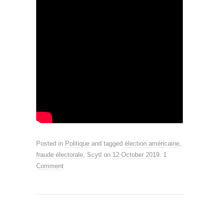
Posted in
Politique
and tagged
élection américaine
,
fraude électorale
,
Scytl
on
12 October 2019
.
1
Comment