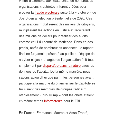
À titre d’exemple, aux États-Unis, de nombreuses
organisations « patriotes » furent créées pour
prouver la
fraude électorale
suite à la « victoire » de
Joe Biden à l’élection présidentielle de 2020. Ces
organisations mobilisèrent des milliers de citoyens,
multiplièrent les actions en justice et récoltèrent
des millions de dollars pour réaliser des audits
comme celui du comté de Maricopa. Dans ce cas
précis, après de nombreuses annonces, le rapport
final ne fut jamais présenté au public et l’équipe de
« cyber ninjas » chargée de l’organisation finit tout
simplement par
disparaître dans la nature
avec les
données de l’audit… De la même manière, nous
savons aujourd’hui que parmi les personnes ayant
participé à la marche du 6 janvier sur le Capitole se
trouvaient des membres de groupes radicaux
officiellement « pro-Trump » dont les chefs étaient
en même temps
informateurs
pour le FBI…
En France, Emmanuel Macron et Assa Traoré,