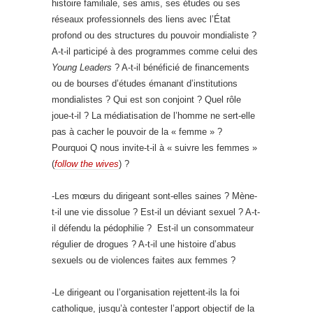
histoire familiale, ses amis, ses études ou ses
réseaux professionnels des liens avec l’État
profond ou des structures du pouvoir mondialiste ?
A-t-il participé à des programmes comme celui des
Young Leaders
? A-t-il bénéficié de financements
ou de bourses d’études émanant d’institutions
mondialistes ? Qui est son conjoint ? Quel rôle
joue-t-il ? La médiatisation de l’homme ne sert-elle
pas à cacher le pouvoir de la « femme » ?
Pourquoi Q nous invite-t-il à « suivre les femmes »
(
follow the wives
) ?
-Les mœurs du dirigeant sont-elles saines ? Mène-
t-il une vie dissolue ? Est-il un déviant sexuel ? A-t-
il défendu la pédophilie ? Est-il un consommateur
régulier de drogues ? A-t-il une histoire d’abus
sexuels ou de violences faites aux femmes ?
-Le dirigeant ou l’organisation rejettent-ils la foi
catholique, jusqu’à contester l’apport objectif de la