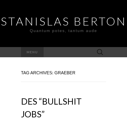
STANISLAS BERTON
Quantum potes, tantum aude
Search
MENU
for:
TAG ARCHIVES: GRAEBER
DES “BULLSHIT
JOBS”