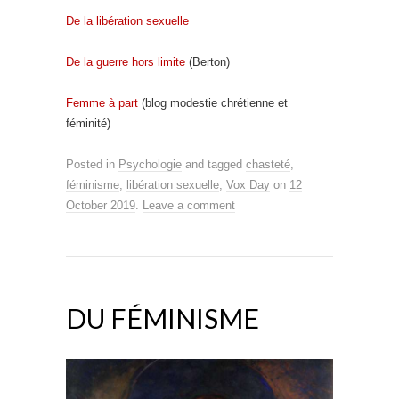
De la libération sexuelle
De la guerre hors limite
(Berton)
Femme à part
(blog modestie chrétienne et
féminité)
Posted in
Psychologie
and tagged
chasteté
,
féminisme
,
libération sexuelle
,
Vox Day
on
12
October 2019
.
Leave a comment
DU FÉMINISME