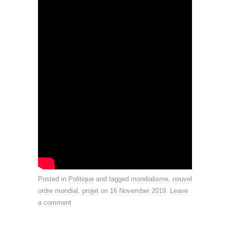
Posted in
Politique
and tagged
mondialisme
,
nouvel
ordre mondial
,
projet
on
16 November 2019
.
Leave
a comment