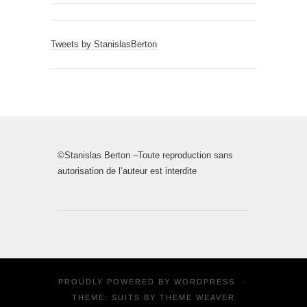
Tweets by StanislasBerton
©Stanislas Berton –Toute reproduction sans
autorisation de l’auteur est interdite
PROUDLY POWERED BY
WORDPRESS
·
THEME: SUITS BY
THEME WEAVER