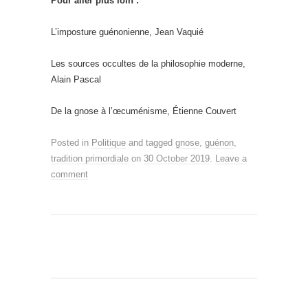
Pour aller plus loin :
L’imposture guénonienne, Jean Vaquié
Les sources occultes de la philosophie moderne,
Alain Pascal
De la gnose à l’œcuménisme, Étienne Couvert
Posted in
Politique
and tagged
gnose
,
guénon
,
tradition primordiale
on
30 October 2019
.
Leave a
comment