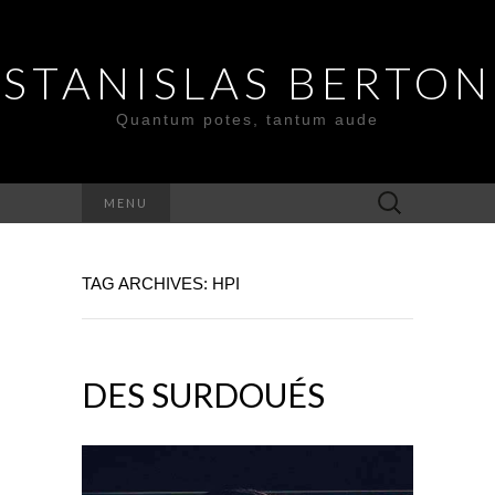
STANISLAS BERTON
Quantum potes, tantum aude
Search
MENU
for:
TAG ARCHIVES: HPI
DES SURDOUÉS