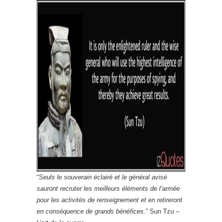
“
Seuls le souverain éclairé et le général avisé
sauront recruter les meilleurs éléments de l’armée
pour les activités de renseignement et en retireront
en conséquence de grands bénéfices.
” Sun Tzu –