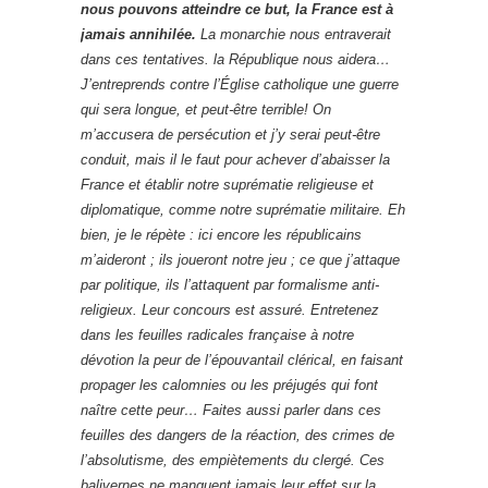
nous pouvons atteindre ce but, la France est à
jamais annihilée.
La monarchie nous entraverait
dans ces tentatives. la République nous aidera…
J’entreprends contre l’Église catholique une guerre
qui sera longue, et peut-être terrible! On
m’accusera de persécution et j’y serai peut-être
conduit, mais il le faut pour achever d’abaisser la
France et établir notre suprématie religieuse et
diplomatique, comme notre suprématie militaire. Eh
bien, je le répète : ici encore les républicains
m’aideront ; ils joueront notre jeu ; ce que j’attaque
par politique, ils l’attaquent par formalisme anti-
religieux. Leur concours est assuré. Entretenez
dans les feuilles radicales française à notre
dévotion la peur de l’épouvantail clérical, en faisant
propager les calomnies ou les préjugés qui font
naître cette peur… Faites aussi parler dans ces
feuilles des dangers de la réaction, des crimes de
l’absolutisme, des empiètements du clergé. Ces
balivernes ne manquent jamais leur effet sur la