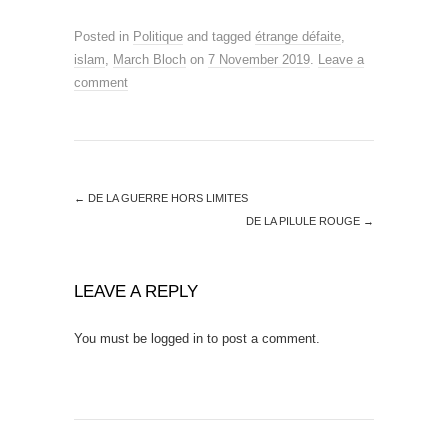
Posted in
Politique
and tagged
étrange défaite
,
islam
,
March Bloch
on
7 November 2019
.
Leave a
comment
←
DE LA GUERRE HORS LIMITES
DE LA PILULE ROUGE
→
LEAVE A REPLY
You must be
logged in
to post a comment.