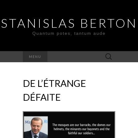
STANISLAS BERTON
Quantum potes, tantum aude
Search
MENU
for:
DE L’ÉTRANGE
DÉFAITE